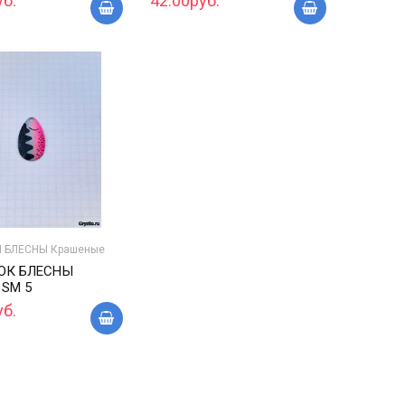
уб.
42.00руб.
 БЛЕСНЫ Крашеные
ОК БЛЕСНЫ
 SM 5
уб.