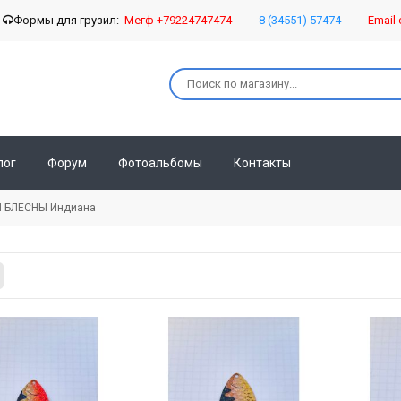
о
Формы для грузил:
Мегф +79224747474
8 (34551) 57474
Email 
лог
Форум
Фотоальбомы
Контакты
 БЛЕСНЫ Индиана