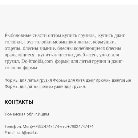
Рыболовные снасти оптом купить грузила, купить джиг-
головки, груз головки мормышки литые, кормушки,
отцепы, блесны зимние. блесны колеблющиеся блесны
вращающиеся. купить лепестки для блесен, ушки для
грузил, Do-itmolds.com формы для литья грузил и джиг-
головок формы
Формы для литья грузил Формы для литя джиг Крючки джиговые
Формы для литья пилкер ушки для грузил.
КОНТАКТЫ
Тюменская обл. г.Ишим
Телефон: Мегф+79224747474 мтс +79324747474
E-mail: ci-f@mail.ru