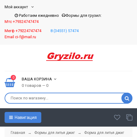
Мой аккаунт
Работаем ежедневно
Формы для грузил:
Мтс +79324747474
Мегф +79224747474
8 (34551) 57474
Email ci-f@mail.ru
0
ВАША КОРЗИНА
0 товаров — 0
Навигация
Главная
→
Формы для литья джиг
→
Форма для литья джиг