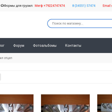
о
Формы для грузил:
Мегф +79224747474
8 (34551) 57474
Email 
лог
Форум
Фотоальбомы
Контакты
ил отцеп