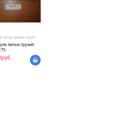
 литья грузил отцеп
ля литья грузил
275
0руб.