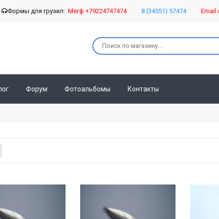
о
Формы для грузил:
Мегф +79224747474
8 (34551) 57474
Email 
лог
Форум
Фотоальбомы
Контакты