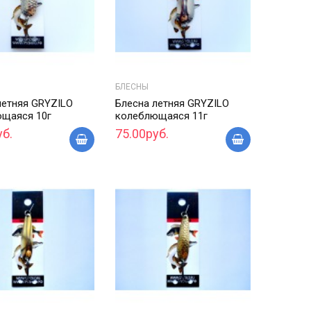
БЛЕСНЫ
летняя GRYZILO
Блесна летняя GRYZILO
щаяся 10г
колеблющаяся 11г
уб.
75.00руб.