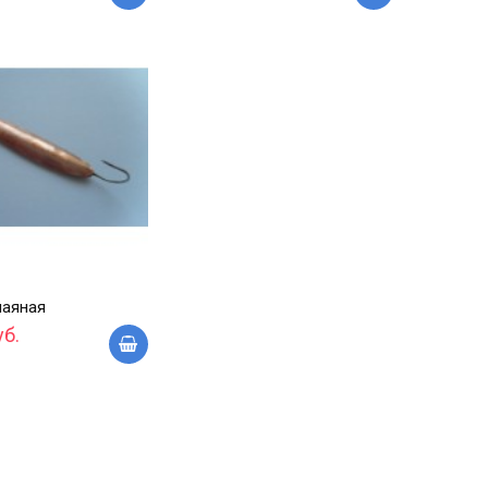
паяная
уб.