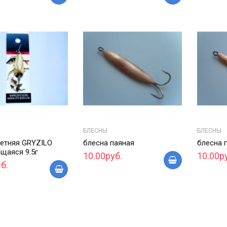
БЛЕСНЫ
БЛЕСНЫ
летняя GRYZILO
блесна паяная
блесна 
щаяся 9.5г
10.00руб.
10.00р
б.