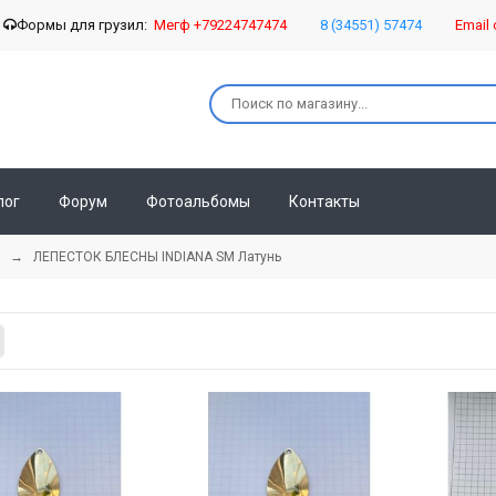
о
Формы для грузил:
Мегф +79224747474
8 (34551) 57474
Email 
лог
Форум
Фотоальбомы
Контакты
→
ЛЕПЕСТОК БЛЕСНЫ INDIANA SM Латунь