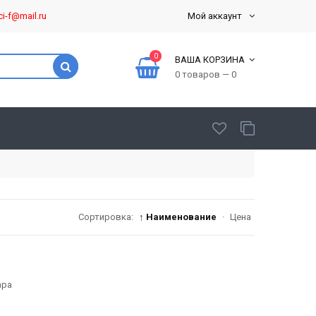
ci-f@mail.ru
Мой аккаунт
0
ВАША КОРЗИНА
0 товаров — 0
Сортировка:
↑ Наименование
·
Цена
ара