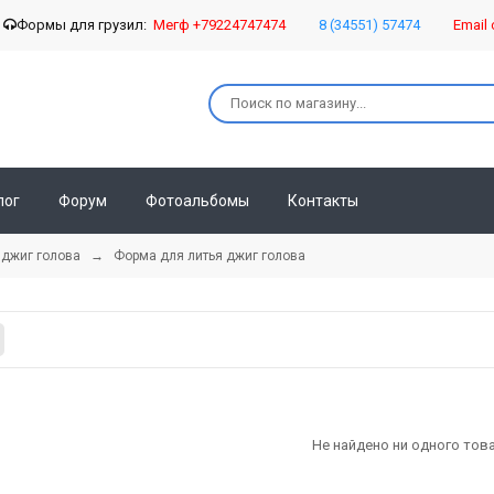
о
Формы для грузил:
Мегф +79224747474
8 (34551) 57474
Email 
лог
Форум
Фотоальбомы
Контакты
 джиг голова
→
Форма для литья джиг голова
Не найдено ни одного тов