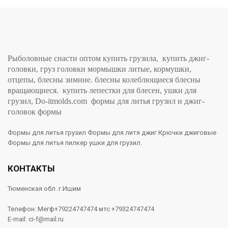
Рыболовные снасти оптом купить грузила, купить джиг-
головки, груз головки мормышки литые, кормушки,
отцепы, блесны зимние. блесны колеблющиеся блесны
вращающиеся. купить лепестки для блесен, ушки для
грузил, Do-itmolds.com формы для литья грузил и джиг-
головок формы
Формы для литья грузил Формы для литя джиг Крючки джиговые
Формы для литья пилкер ушки для грузил.
КОНТАКТЫ
Тюменская обл. г.Ишим
Телефон: Мегф+79224747474 мтс +79324747474
E-mail: ci-f@mail.ru