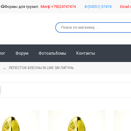
о
Формы для грузил:
Мегф +79224747474
8 (34551) 57474
Email 
лог
Форум
Фотоальбомы
Контакты
→
ЛЕПЕСТОК БЛЕСНЫ IN LINE SM ЛАТУНЬ