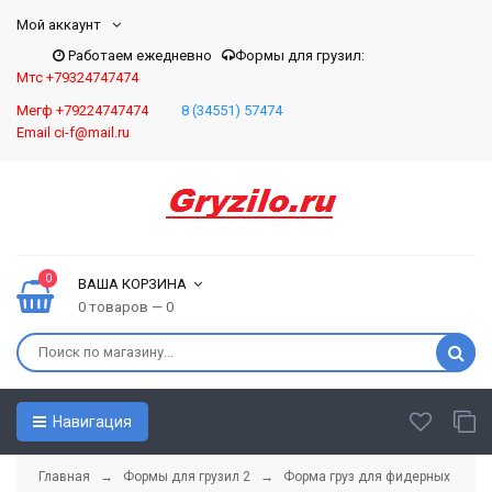
Мой аккаунт
Работаем ежедневно
Формы для грузил:
Мтс +79324747474
Мегф +79224747474
8 (34551) 57474
Email ci-f@mail.ru
0
ВАША КОРЗИНА
0 товаров — 0
Навигация
Главная
→
Формы для грузил 2
→ Форма груз для фидерных