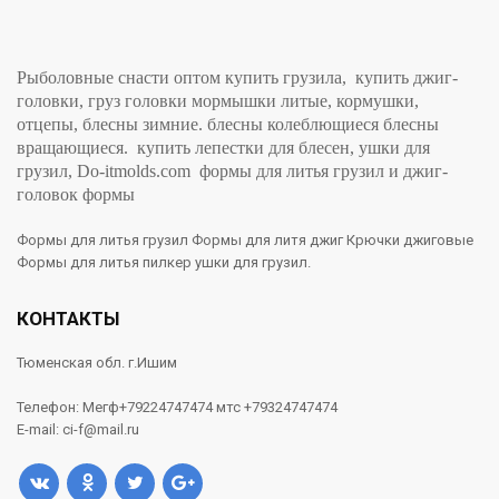
Рыболовные снасти оптом купить грузила, купить джиг-
головки, груз головки мормышки литые, кормушки,
отцепы, блесны зимние. блесны колеблющиеся блесны
вращающиеся. купить лепестки для блесен, ушки для
грузил, Do-itmolds.com формы для литья грузил и джиг-
головок формы
Формы для литья грузил Формы для литя джиг Крючки джиговые
Формы для литья пилкер ушки для грузил.
КОНТАКТЫ
Тюменская обл. г.Ишим
Телефон: Мегф+79224747474 мтс +79324747474
E-mail: ci-f@mail.ru