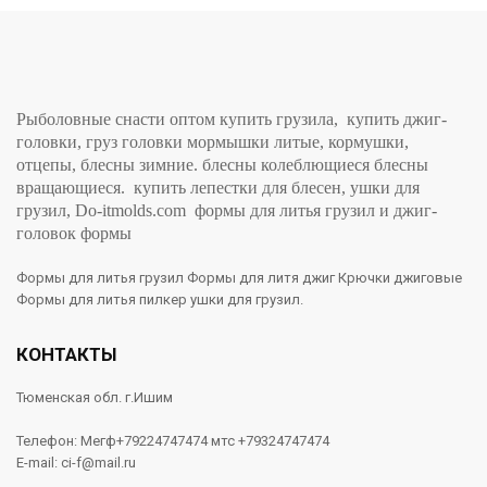
Рыболовные снасти оптом купить грузила, купить джиг-
головки, груз головки мормышки литые, кормушки,
отцепы, блесны зимние. блесны колеблющиеся блесны
вращающиеся. купить лепестки для блесен, ушки для
грузил, Do-itmolds.com формы для литья грузил и джиг-
головок формы
Формы для литья грузил Формы для литя джиг Крючки джиговые
Формы для литья пилкер ушки для грузил.
КОНТАКТЫ
Тюменская обл. г.Ишим
Телефон: Мегф+79224747474 мтс +79324747474
E-mail: ci-f@mail.ru