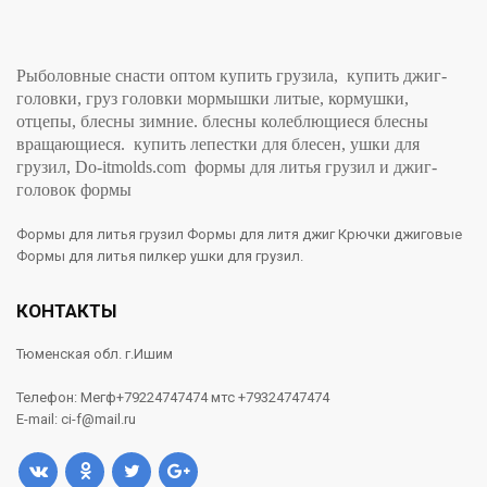
Рыболовные снасти оптом купить грузила, купить джиг-
головки, груз головки мормышки литые, кормушки,
отцепы, блесны зимние. блесны колеблющиеся блесны
вращающиеся. купить лепестки для блесен, ушки для
грузил, Do-itmolds.com формы для литья грузил и джиг-
головок формы
Формы для литья грузил Формы для литя джиг Крючки джиговые
Формы для литья пилкер ушки для грузил.
КОНТАКТЫ
Тюменская обл. г.Ишим
Телефон: Мегф+79224747474 мтс +79324747474
E-mail: ci-f@mail.ru