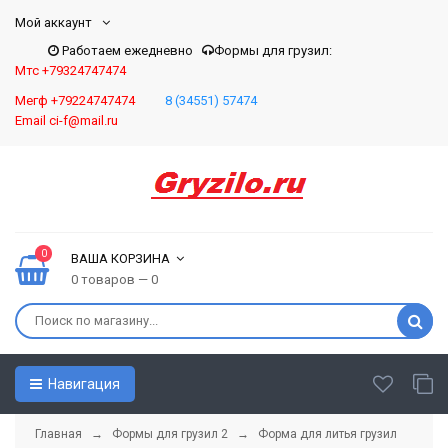
Мой аккаунт
Работаем ежедневно
Формы для грузил:
Мтс +79324747474
Мегф +79224747474
8 (34551) 57474
Email ci-f@mail.ru
0
ВАША КОРЗИНА
0 товаров — 0
Навигация
Главная
→
Формы для грузил 2
→ Форма для литья грузил