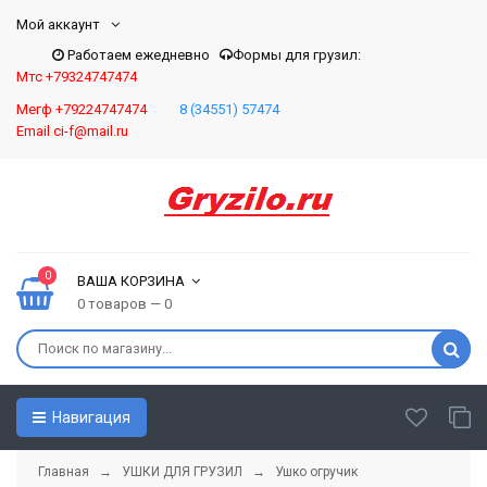
Мой аккаунт
Работаем ежедневно
Формы для грузил:
Мтс +79324747474
Мегф +79224747474
8 (34551) 57474
Email ci-f@mail.ru
0
ВАША КОРЗИНА
0 товаров — 0
Навигация
Главная
→
УШКИ ДЛЯ ГРУЗИЛ
→ Ушко огручик