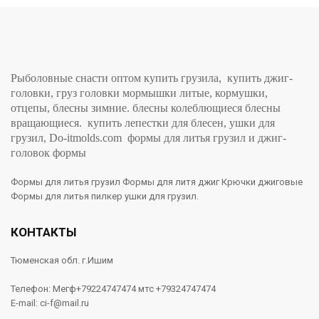
Рыболовные снасти оптом купить грузила, купить джиг-
головки, груз головки мормышки литые, кормушки,
отцепы, блесны зимние. блесны колеблющиеся блесны
вращающиеся. купить лепестки для блесен, ушки для
грузил, Do-itmolds.com формы для литья грузил и джиг-
головок формы
Формы для литья грузил Формы для литя джиг Крючки джиговые
Формы для литья пилкер ушки для грузил.
КОНТАКТЫ
Тюменская обл. г.Ишим
Телефон: Мегф+79224747474 мтс +79324747474
E-mail: ci-f@mail.ru