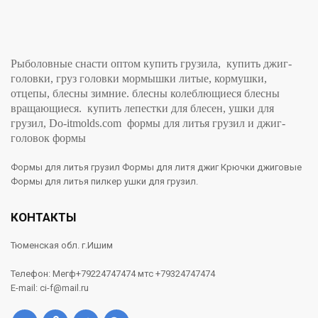
Рыболовные снасти оптом купить грузила, купить джиг-
головки, груз головки мормышки литые, кормушки,
отцепы, блесны зимние. блесны колеблющиеся блесны
вращающиеся. купить лепестки для блесен, ушки для
грузил, Do-itmolds.com формы для литья грузил и джиг-
головок формы
Формы для литья грузил Формы для литя джиг Крючки джиговые
Формы для литья пилкер ушки для грузил.
КОНТАКТЫ
Тюменская обл. г.Ишим
Телефон: Мегф+79224747474 мтс +79324747474
E-mail: ci-f@mail.ru