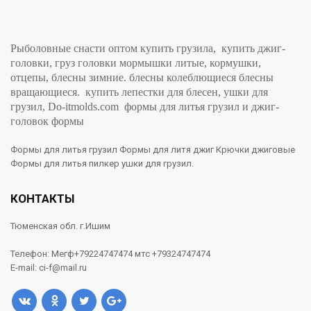
Рыболовные снасти оптом купить грузила, купить джиг-
головки, груз головки мормышки литые, кормушки,
отцепы, блесны зимние. блесны колеблющиеся блесны
вращающиеся. купить лепестки для блесен, ушки для
грузил, Do-itmolds.com формы для литья грузил и джиг-
головок формы
Формы для литья грузил Формы для литя джиг Крючки джиговые
Формы для литья пилкер ушки для грузил.
КОНТАКТЫ
Тюменская обл. г.Ишим
Телефон: Мегф+79224747474 мтс +79324747474
E-mail: ci-f@mail.ru