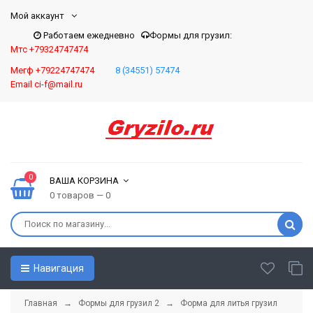
Мой аккаунт
Работаем ежедневно
Формы для грузил:
Мтс +79324747474
Мегф +79224747474
8 (34551) 57474
Email ci-f@mail.ru
0
ВАША КОРЗИНА
0 товаров — 0
Навигация
Главная
→
Формы для грузил 2
→ Форма для литья грузил