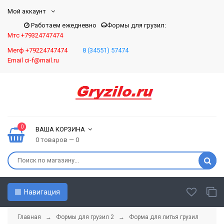
Мой аккаунт
Работаем ежедневно
Формы для грузил:
Мтс +79324747474
Мегф +79224747474
8 (34551) 57474
Email ci-f@mail.ru
0
ВАША КОРЗИНА
0 товаров — 0
Навигация
Главная
→
Формы для грузил 2
→ Форма для литья грузил