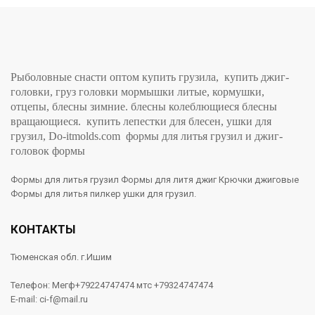
Рыболовные снасти оптом купить грузила, купить джиг-
головки, груз головки мормышки литые, кормушки,
отцепы, блесны зимние. блесны колеблющиеся блесны
вращающиеся. купить лепестки для блесен, ушки для
грузил, Do-itmolds.com формы для литья грузил и джиг-
головок формы
Формы для литья грузил Формы для литя джиг Крючки джиговые
Формы для литья пилкер ушки для грузил.
КОНТАКТЫ
Тюменская обл. г.Ишим
Телефон: Мегф+79224747474 мтс +79324747474
E-mail: ci-f@mail.ru